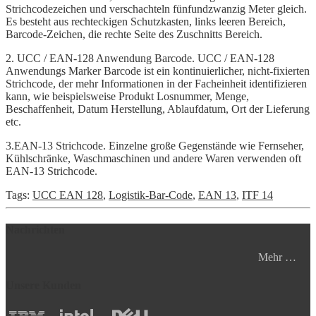
Strichcodezeichen und verschachteln fünfundzwanzig Meter gleich.
Es besteht aus rechteckigen Schutzkasten, links leeren Bereich,
Barcode-Zeichen, die rechte Seite des Zuschnitts Bereich.
2. UCC / EAN-128 Anwendung Barcode. UCC / EAN-128
Anwendungs ​​Marker Barcode ist ein kontinuierlicher, nicht-fixierten
Strichcode, der mehr Informationen in der Facheinheit identifizieren
kann, wie beispielsweise Produkt Losnummer, Menge,
Beschaffenheit, Datum Herstellung, Ablaufdatum, Ort der Lieferung
etc.
3.EAN-13 Strichcode. Einzelne große Gegenstände wie Fernseher,
Kühlschränke, Waschmaschinen und andere Waren verwenden oft
EAN-13 Strichcode.
Tags:
UCC EAN 128
,
Logistik-Bar-Code
,
EAN 13
,
ITF 14
Nachrichten
Mehr …
Unsere Kunden