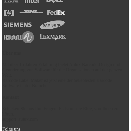
Über uns
Mit über 15 Jahren Erfahrung bietet Aulux Barcode-Design und
Generierung von Software für die Organisationen auf der ganzen
Welt.
Barcode Label Maker ist jetzt eine der beliebtesten Barcode-
Software in der Branche.
Kontakt
Schicken Sie uns Ihre Fragen. Es ist unsere Ehre, von Ihnen zu
hören.
support
aulux.com
Folge uns