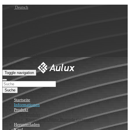
Deutsch
English
Français
Deutsch
Español
Português (Brasil)
العربية
Italiano
Türkçe
Русский
Toggle navigation
Suche
Startseite
Informationen
Produkt
Produkt
Kostenlose Online Barcode Generator
Herunterladen
Kauf