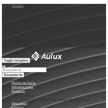
Español
English
Français
Deutsch
Español
Português (Brasil)
العربية
Italiano
Türkçe
Русский
Toggle navigation
Búsqueda de
Página de inicio
Informaciones
Producto
Producto
Generador de código de barras en línea gratis
Descargar
Compra