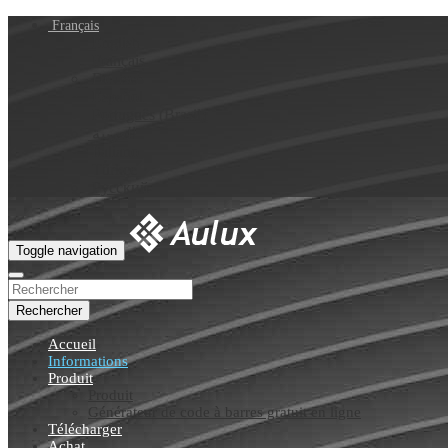
Français
English
Français
Deutsch
Español
Português (Brasil)
العربية
Italiano
Türkçe
Русский
Toggle navigation
Rechercher
Accueil
Informations
Produit
Produit
Générateur de code à barres gratuit en ligne
Télécharger
Achat