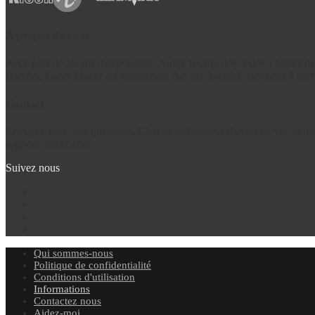
À propos de nous
Avec plus de 15 ans d'expérience, Aulux fournit des codes à barres de 
Barcode Label Maker est maintenant l'un des logiciels de codes à barres
Contact
Envoyez-nous vos questions. C'est notre honneur d'avoir de vos nouve
support
aulux.com
Suivez nous
Qui sommes-nous
Politique de confidentialité
Conditions d'utilisation
Informations
Contactez nous
Aidez-moi