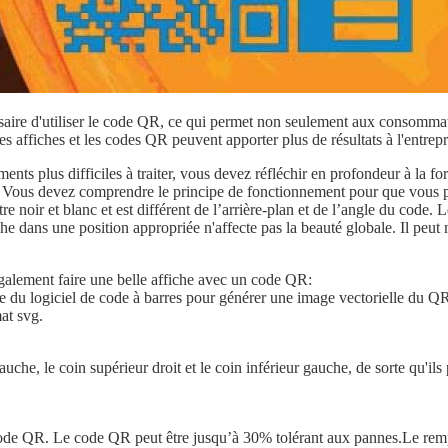
cessaire d'utiliser le code QR, ce qui permet non seulement aux consomm
es affiches et les codes QR peuvent apporter plus de résultats à l'entrepr
nts plus difficiles à traiter, vous devez réfléchir en profondeur à la fo
ous devez comprendre le principe de fonctionnement pour que vous puis
noir et blanc et est différent de l’arrière-plan et de l’angle du code. L
e dans une position appropriée n'affecte pas la beauté globale. Il peu
également faire une belle affiche avec un code QR:
ide du logiciel de code à barres pour générer une image vectorielle du 
at svg.
gauche, le coin supérieur droit et le coin inférieur gauche, de sorte qu'
code QR. Le code QR peut être jusqu’à 30% tolérant aux pannes.Le re