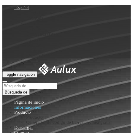
Español
English
Français
Deutsch
Español
Português (Brasil)
العربية
Italiano
Türkçe
Русский
Toggle navigation
Búsqueda de
Página de inicio
Informaciones
Producto
Producto
Generador de código de barras en línea gratis
Descargar
Compra