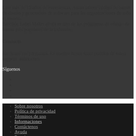
Con más de 15 años de experiencia, Aulux ofrece código de barras
de diseño y generación de software para las organizaciones de todo
el mundo.
Barcode Label Maker ahora es uno de los programas de código de
barras más populares de la industria.
Contacto
Envíenos sus preguntas. Es nuestro honor tener noticias de usted.
support
aulux.com
Síguenos
Sobre nosotros
Política de privacidad
Términos de uso
Informaciones
Contáctenos
Ayuda