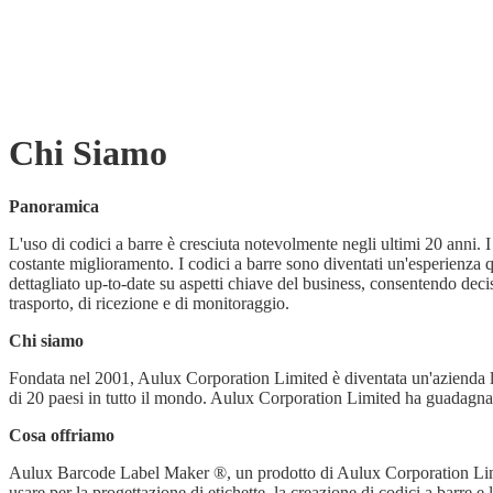
Chi Siamo
Panoramica
L'uso di codici a barre è cresciuta notevolmente negli ultimi 20 anni. I 
costante miglioramento. I codici a barre sono diventati un'esperienza q
dettagliato up-to-date su aspetti chiave del business, consentendo deci
trasporto, di ricezione e di monitoraggio.
Chi siamo
Fondata nel 2001, Aulux Corporation Limited è diventata un'azienda lea
di 20 paesi in tutto il mondo. Aulux Corporation Limited ha guadagnat
Cosa offriamo
Aulux Barcode Label Maker ®, un prodotto di Aulux Corporation Limited
usare per la progettazione di etichette, la creazione di codici a barre