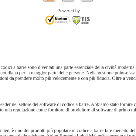
codici a barre sono diventati una parte essenziale della civiltà moderna. I
uotidiana per la maggior parte delle persone. Nella gestione point-of-sal
sioni da prendere molto più velocemente e con più fiducia. Oltre a vendite
der nel settore del software di codice a barre. Abbiamo stato fornire co
o una reputazione come fornitore di produttore di software di primo min
, è uno dei prodotti più popolare in codice a barre fare mercato del s
 e la stampa delle etichette. Aulux Barcode Label Maker® consente di produ