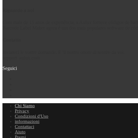
Riguardo a noi
Com mais de 15 anos de experiência, a Aulux fornece códigos de barr
Barcode Label Maker agora é um dos mais populares software de código
Contatto
Inviateci le vostre domande. E 'il nostro onore di sentire da voi.
support
aulux.com
Seguici
Chi Siamo
Privacy
Condizioni d'Uso
informazioni
Contattaci
Aiuto
Premi