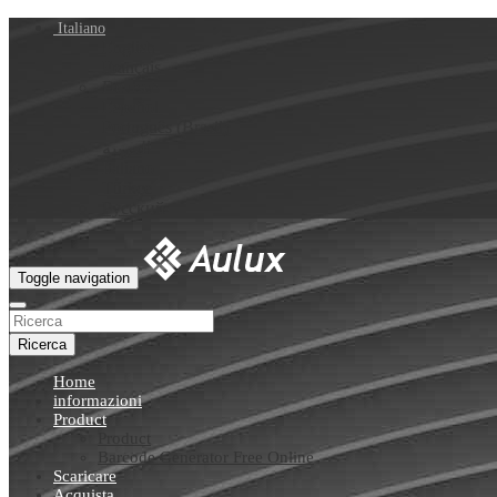
Italiano
English
Français
Deutsch
Español
Português (Brasil)
العربية
Italiano
Türkçe
Русский
Toggle navigation
Ricerca
Home
informazioni
Product
Product
Barcode Generator Free Online
Scaricare
Acquista