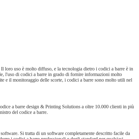
l loro uso è molto diffuso, e la tecnologia dietro i codici a barre è in
e, l'uso di codici a barre in grado di fornire informazioni molto
 e il monitoraggio delle scorte, i codici a barre sono molto utili nel
dice a barre design & Printing Solutions a oltre 10.000 clienti in più
istro del codice a barre.
oftware. Si tratta di un software completamente descritto facile da
rre i codici a barre professionali e degli standard per qualsiasi