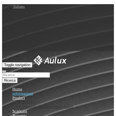
Italiano
English
Français
Deutsch
Español
Português (Brasil)
العربية
Italiano
Türkçe
Русский
Toggle navigation
Ricerca
Home
informazioni
Product
Product
Barcode Generator Free Online
Scaricare
Acquista