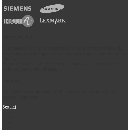
Riguardo a noi
Com mais de 15 anos de experiência, a Aulux fornece códigos de
barras para projetar e gerar software para as organizações em todo o
mundo.
Barcode Label Maker agora é um dos mais populares software de
código de barras na indústria....
Contatto
Inviateci le vostre domande. E 'il nostro onore di sentire da voi.
support
aulux.com
Seguici