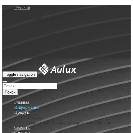
Русский
English
Français
Deutsch
Español
Português (Brasil)
العربية
Italiano
Türkçe
Русский
Toggle navigation
Поиск
Главная
Информация
Продукт
Продукт
Бесплатный генератор штрих-кодов онлайн
Скачать
покупка