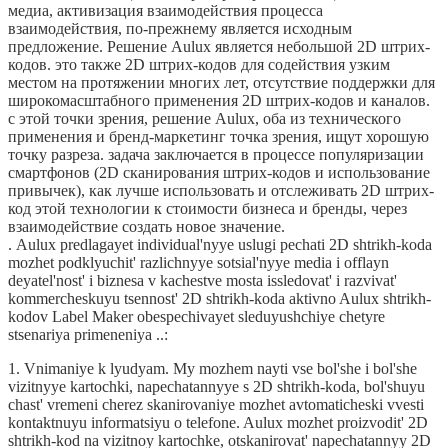
медиа, активизация взаимодействия процесса
взаимодействия, по-прежнему является исходным
предложение. Решение Aulux является небольшой 2D штрих-
кодов. это также 2D штрих-кодов для содействия узким
местом на протяжении многих лет, отсутствие поддержки для
широкомасштабного применения 2D штрих-кодов и каналов.
с этой точки зрения, решение Aulux, оба из технического
применения и бренд-маркетинг точка зрения, ищут хорошую
точку разреза. задача заключается в процессе популяризации
смартфонов (2D сканирования штрих-кодов и использование
привычек), как лучше использовать и отслеживать 2D штрих-
код этой технологии к стоимости бизнеса и бренды, через
взаимодействие создать новое значение.
. Aulux predlagayet individual'nyye uslugi pechati 2D shtrikh-koda
mozhet podklyuchit' razlichnyye sotsial'nyye media i offlayn
deyatel'nost' i biznesa v kachestve mosta issledovat' i razvivat'
kommercheskuyu tsennost' 2D shtrikh-koda aktivno Aulux shtrikh-
kodov Label Maker obespechivayet sleduyushchiye chetyre
stsenariya primeneniya ..:
1. Vnimaniye k lyudyam. My mozhem nayti vse bol'she i bol'she
vizitnyye kartochki, napechatannyye s 2D shtrikh-koda, bol'shuyu
chast' vremeni cherez skanirovaniye mozhet avtomaticheski vvesti
kontaktnuyu informatsiyu o telefone. Aulux mozhet proizvodit' 2D
shtrikh-kod na vizitnoy kartochke, otskanirovat' napechatannyy 2D