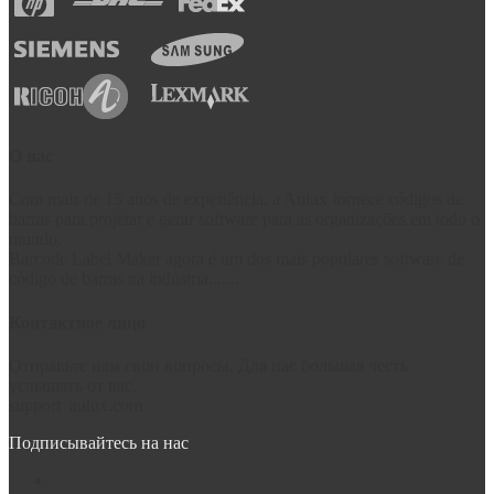
О нас
Com mais de 15 anos de experiência, a Aulux fornece códigos de
barras para projetar e gerar software para as organizações em todo o
mundo.
Barcode Label Maker agora é um dos mais populares software de
código de barras na indústria.......
Контактное лицо
Отправьте нам свои вопросы. Для нас большая честь
услышать от вас.
support
aulux.com
Подписывайтесь на нас