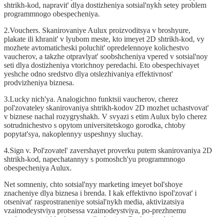
shtrikh-kod, napravit' dlya dostizheniya sotsial'nykh setey problem
programmnogo obespecheniya.
2.Vouchers. Skanirovaniye Aulux proizvoditsya v broshyure,
plakate ili khranit' v lyubom meste, kto imeyet 2D shtrikh-kod, vy
mozhete avtomaticheski poluchit' opredelennoye kolichestvo
vaucherov, a takzhe otpravlyat' soobshcheniya vpered v sotsial'noy
seti dlya dostizheniya vtorichnoy peredachi. Eto obespechivayet
yeshche odno sredstvo dlya otslezhivaniya effektivnost'
prodvizheniya biznesa.
3.Lucky nich'ya. Analogichno funktsii vaucherov, cherez
pol'zovateley skanirovaniya shtrikh-kodov 2D mozhet uchastvovat'
v biznese nachal rozygryshakh. V svyazi s etim Aulux bylo cherez
sotrudnichestvo s opytom universitetskogo gorodka, chtoby
popytat'sya, nakoplennyy uspeshnyy sluchay.
4.Sign v. Pol'zovatel' zavershayet proverku putem skanirovaniya 2D
shtrikh-kod, napechatannyy s pomoshch'yu programmnogo
obespecheniya Aulux.
Net somneniy, chto sotsial'nyy marketing imeyet bol'shoye
znacheniye dlya biznesa i brenda. I kak effektivno ispol'zovat' i
otsenivat' rasprostraneniye sotsial'nykh media, aktivizatsiya
vzaimodeystviya protsessa vzaimodeystviya, po-prezhnemu