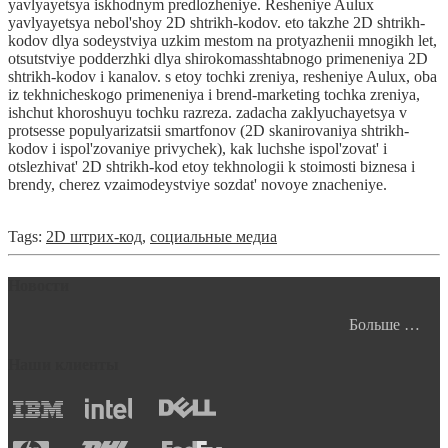
yavlyayetsya iskhodnym predlozheniye. Resheniye Aulux
yavlyayetsya nebol'shoy 2D shtrikh-kodov. eto takzhe 2D shtrikh-
kodov dlya sodeystviya uzkim mestom na protyazhenii mnogikh let,
otsutstviye podderzhki dlya shirokomasshtabnogo primeneniya 2D
shtrikh-kodov i kanalov. s etoy tochki zreniya, resheniye Aulux, oba
iz tekhnicheskogo primeneniya i brend-marketing tochka zreniya,
ishchut khoroshuyu tochku razreza. zadacha zaklyuchayetsya v
protsesse populyarizatsii smartfonov (2D skanirovaniya shtrikh-
kodov i ispol'zovaniye privychek), kak luchshe ispol'zovat' i
otslezhivat' 2D shtrikh-kod etoy tekhnologii k stoimosti biznesa i
brendy, cherez vzaimodeystviye sozdat' novoye znacheniye.
Tags:
2D штрих-код
,
социальные медиа
Новости
Больше …
Наши клиенты