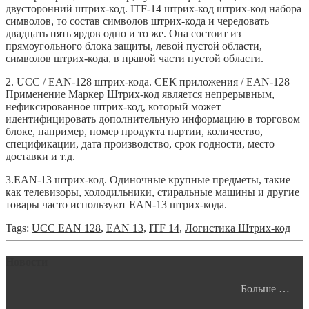
двусторонний штрих-код. ITF-14 штрих-код штрих-код набора
символов, то состав символов штрих-кода и чередовать
двадцать пять ярдов одно и то же. Она состоит из
прямоугольного блока защиты, левой пустой области,
символов штрих-кода, в правой части пустой области.
2. UCC / EAN-128 штрих-кода. СЕК приложения / EAN-128
Применение Маркер Штрих-код является непрерывным,
нефиксированное штрих-код, который может
идентифицировать дополнительную информацию в торговом
блоке, например, номер продукта партии, количество,
спецификации, дата производство, срок годности, место
доставки и т.д.
3.EAN-13 штрих-код. Одиночные крупные предметы, такие
как телевизоры, холодильники, стиральные машины и другие
товары часто используют EAN-13 штрих-кода.
Tags:
UCC EAN 128
,
EAN 13
,
ITF 14
,
Логистика Штрих-код
Новости
Больше …