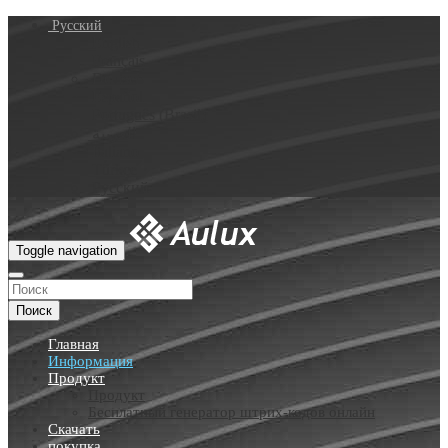
Русский
English
Français
Deutsch
Español
Português (Brasil)
العربية
Italiano
Türkçe
Русский
Toggle navigation
Поиск
Главная
Информация
Продукт
Продукт
Бесплатный генератор штрих-кодов онлайн
Скачать
покупка