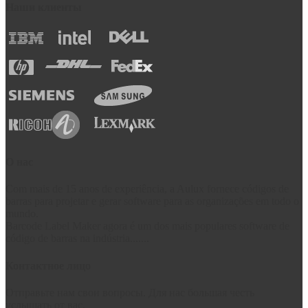
Наши клиенты
О нас
Com mais de 15 anos de experiência, a Aulux fornece códigos de
barras para projetar e gerar software para as organizações em todo o
mundo.
Barcode Label Maker agora é um dos mais populares software de
código de barras na indústria.......
Контактное лицо
Отправьте нам свои вопросы. Для нас большая честь
услышать от вас.