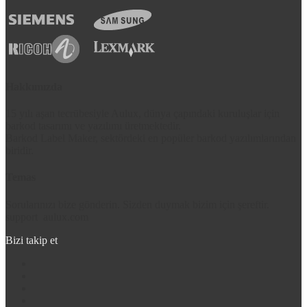
Hakkımızda
15 yılı aşan tecrübesiyle Aulux, dünya çapındaki kuruluşlar için
barkod tasarımı ve yazılımı üretmektedir.
Barkod Label Maker, sektördeki en popüler barkod yazılımlarından
biridir.
Temas
Sorularınızı bize gönderin. Sizden duymak bizim için şereftir.
support
aulux.com
Bizi takip et