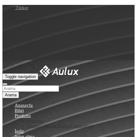
Türkçe
English
Français
Deutsch
Español
Português (Brasil)
العربية
Italiano
Türkçe
Русский
Toggle navigation
Arama
Anasayfa
Bilgi
Prodotto
Prodotto
Ücretsiz Online Barkod Jeneratörü
İndir
Satın alma