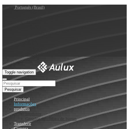
Português (Brasil)
English
Français
Deutsch
Español
Português (Brasil)
العربية
Italiano
Türkçe
Русский
Toggle navigation
Pesquisar
Principal
Informações
produtos
produtos
Gerador de código de barras
Transferir
Compra