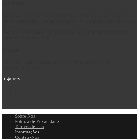
Sobre nós
Com mais de 15 anos de experiência, a Aulux fornece códigos de
barras para projetar e gerar software para as organizações em todo o
mundo.
Barcode Label Maker agora é um dos mais populares software de
código de barras na indústria.
Contato
Envie-nos suas perguntas. É nossa honra ouvir de você.
support
aulux.com
Siga-nos
Sobre Nós
Política de Privacidade
Termos de Uso
Informações
Contate-Nos