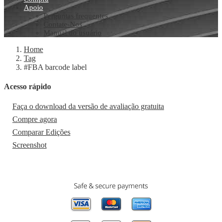
Apoio
Perguntas frequentes
Contate-Nos
Manual do usuário
Home
Tag
#FBA barcode label
Acesso rápido
Faça o download da versão de avaliação gratuita
Compre agora
Comparar Edições
Screenshot