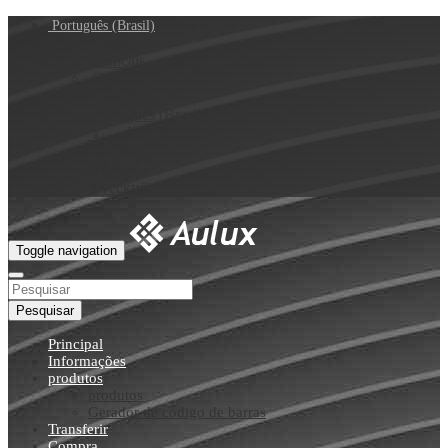
Português (Brasil)
English
Français
Deutsch
Español
Português (Brasil)
العربية
Italiano
Türkçe
Русский
Toggle navigation
Pesquisar
Principal
Informações
produtos
produtos
Gerador de código de barras
Transferir
Compra