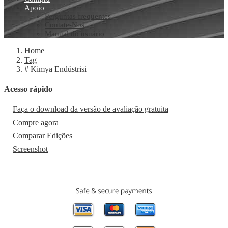
Apoio
Perguntas frequentes
Contate-Nos
Manual do usuário
Home
Tag
# Kimya Endüstrisi
Acesso rápido
Faça o download da versão de avaliação gratuita
Compre agora
Comparar Edições
Screenshot