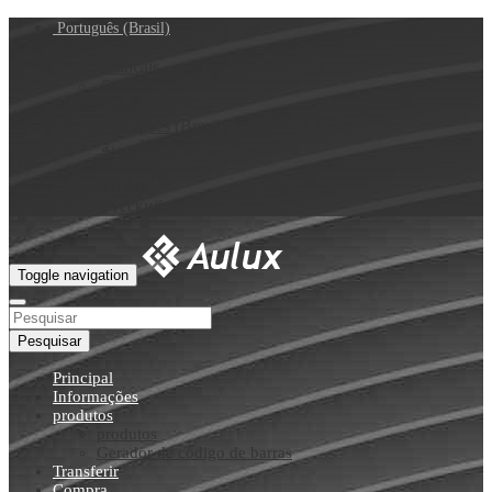
Português (Brasil)
English
Français
Deutsch
Español
Português (Brasil)
العربية
Italiano
Türkçe
Русский
Toggle navigation
Pesquisar
Principal
Informações
produtos
produtos
Gerador de código de barras
Transferir
Compra