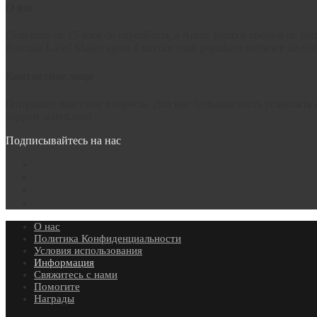
О нас
Com mais de 15 anos de experiência, a Aulux fornece códigos de barr
Barcode Label Maker agora é um dos mais populares software de código
Контактное лицо
Отправьте нам свои вопросы. Для нас большая честь услышать о
support
aulux.com
Подписывайтесь на нас
О нас
Политика Конфиденциальности
Условия использования
Информация
Свяжитесь с нами
Помогите
Награды