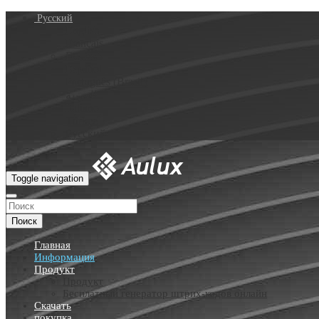
Русский
English
Français
Deutsch
Español
Português (Brasil)
العربية
Italiano
Türkçe
Русский
Toggle navigation
Поиск
Главная
Информация
Продукт
Продукт
Бесплатный генератор штрих-кодов онлайн
Скачать
покупка