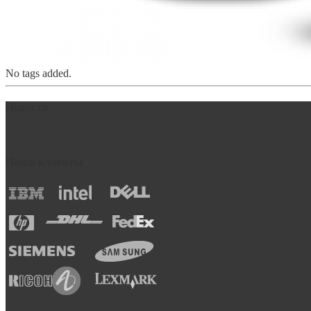
No tags added.
Новости
Наши клиенты