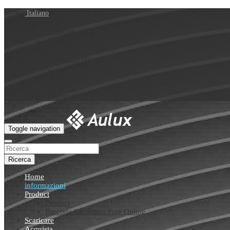
Italiano
English
Français
Deutsch
Español
Português (Brasil)
العربية
Italiano
Türkçe
Русский
Toggle navigation
Ricerca
Home
informazioni
Product
Product
Barcode Generator Free Online
Scaricare
Acquista