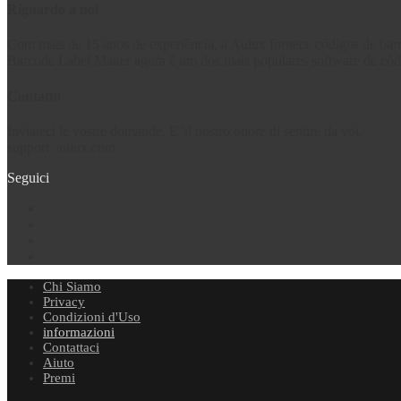
Riguardo a noi
Com mais de 15 anos de experiência, a Aulux fornece códigos de barr
Barcode Label Maker agora é um dos mais populares software de código
Contatto
Inviateci le vostre domande. E 'il nostro onore di sentire da voi.
support
aulux.com
Seguici
Chi Siamo
Privacy
Condizioni d'Uso
informazioni
Contattaci
Aiuto
Premi