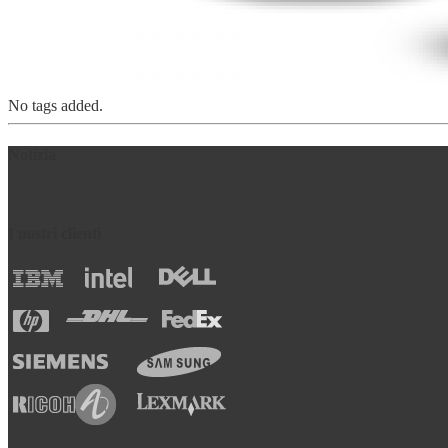
No tags added.
Notizia
I nostri clienti