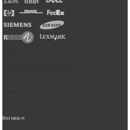
Hakkımızda
15 yılı aşan tecrübesiyle Aulux, dünya çapındaki kuruluşlar için
barkod tasarımı ve yazılımı üretmektedir.
Barkod Label Maker, sektördeki en popüler barkod yazılımlarından
biridir.
Temas
Sorularınızı bize gönderin. Sizden duymak bizim için şereftir.
support
aulux.com
Bizi takip et