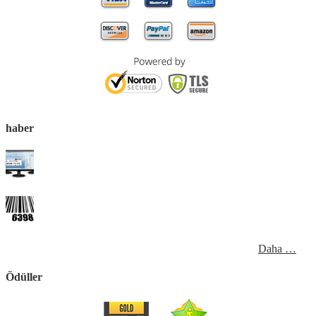
haber
Daha …
Ödüller